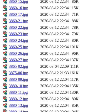
3860-15.jpg
2020-08-12 22:34
86K
3860-16.jpg
2020-08-12 22:34
115K
3860-17.jpg
2020-08-12 22:34
71K
3860-21.jpg
2020-08-12 22:34
88K
3860-22.jpg
2020-08-12 22:34
78K
3860-23.jpg
2020-08-12 22:34
79K
3860-24.jpg
2020-08-12 22:34
80K
3860-25.jpg
2020-08-12 22:34
101K
3860-26.jpg
2020-08-12 22:34
96K
3860-27.jpg
2020-08-12 22:34
137K
3865-02.jpg
2020-08-04 22:09
111K
3875-06.jpg
2020-08-12 21:33
161K
3880-09.jpg
2020-08-12 22:04
117K
3880-10.jpg
2020-08-12 22:04
135K
3880-11.jpg
2020-08-12 22:04
130K
3880-12.jpg
2020-08-12 22:04
80K
3880-13.jpg
2020-08-12 22:04
85K
3880-14.jpg
2020-08-12 22:04
94K