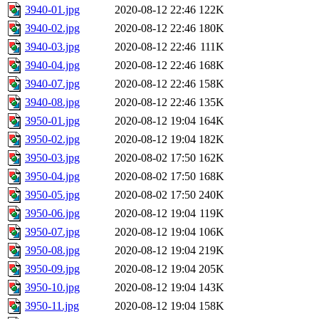
3940-01.jpg
2020-08-12 22:46
122K
3940-02.jpg
2020-08-12 22:46
180K
3940-03.jpg
2020-08-12 22:46
111K
3940-04.jpg
2020-08-12 22:46
168K
3940-07.jpg
2020-08-12 22:46
158K
3940-08.jpg
2020-08-12 22:46
135K
3950-01.jpg
2020-08-12 19:04
164K
3950-02.jpg
2020-08-12 19:04
182K
3950-03.jpg
2020-08-02 17:50
162K
3950-04.jpg
2020-08-02 17:50
168K
3950-05.jpg
2020-08-02 17:50
240K
3950-06.jpg
2020-08-12 19:04
119K
3950-07.jpg
2020-08-12 19:04
106K
3950-08.jpg
2020-08-12 19:04
219K
3950-09.jpg
2020-08-12 19:04
205K
3950-10.jpg
2020-08-12 19:04
143K
3950-11.jpg
2020-08-12 19:04
158K