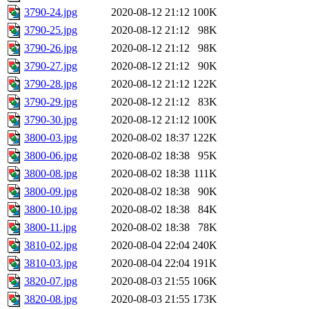
3790-24.jpg
2020-08-12 21:12
100K
3790-25.jpg
2020-08-12 21:12
98K
3790-26.jpg
2020-08-12 21:12
98K
3790-27.jpg
2020-08-12 21:12
90K
3790-28.jpg
2020-08-12 21:12
122K
3790-29.jpg
2020-08-12 21:12
83K
3790-30.jpg
2020-08-12 21:12
100K
3800-03.jpg
2020-08-02 18:37
122K
3800-06.jpg
2020-08-02 18:38
95K
3800-08.jpg
2020-08-02 18:38
111K
3800-09.jpg
2020-08-02 18:38
90K
3800-10.jpg
2020-08-02 18:38
84K
3800-11.jpg
2020-08-02 18:38
78K
3810-02.jpg
2020-08-04 22:04
240K
3810-03.jpg
2020-08-04 22:04
191K
3820-07.jpg
2020-08-03 21:55
106K
3820-08.jpg
2020-08-03 21:55
173K