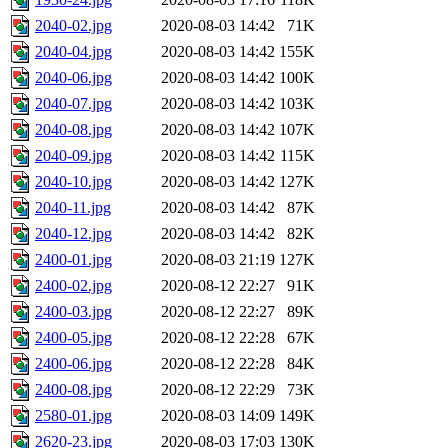
2040-02.jpg
2020-08-03 14:42
71K
2040-04.jpg
2020-08-03 14:42
155K
2040-06.jpg
2020-08-03 14:42
100K
2040-07.jpg
2020-08-03 14:42
103K
2040-08.jpg
2020-08-03 14:42
107K
2040-09.jpg
2020-08-03 14:42
115K
2040-10.jpg
2020-08-03 14:42
127K
2040-11.jpg
2020-08-03 14:42
87K
2040-12.jpg
2020-08-03 14:42
82K
2400-01.jpg
2020-08-03 21:19
127K
2400-02.jpg
2020-08-12 22:27
91K
2400-03.jpg
2020-08-12 22:27
89K
2400-05.jpg
2020-08-12 22:28
67K
2400-06.jpg
2020-08-12 22:28
84K
2400-08.jpg
2020-08-12 22:29
73K
2580-01.jpg
2020-08-03 14:09
149K
2620-23.jpg
2020-08-03 17:03
130K