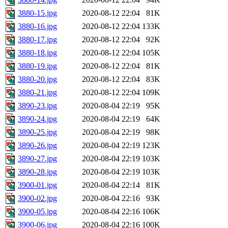
3880-15.jpg
2020-08-12 22:04
81K
3880-16.jpg
2020-08-12 22:04
133K
3880-17.jpg
2020-08-12 22:04
92K
3880-18.jpg
2020-08-12 22:04
105K
3880-19.jpg
2020-08-12 22:04
81K
3880-20.jpg
2020-08-12 22:04
83K
3880-21.jpg
2020-08-12 22:04
109K
3890-23.jpg
2020-08-04 22:19
95K
3890-24.jpg
2020-08-04 22:19
64K
3890-25.jpg
2020-08-04 22:19
98K
3890-26.jpg
2020-08-04 22:19
123K
3890-27.jpg
2020-08-04 22:19
103K
3890-28.jpg
2020-08-04 22:19
103K
3900-01.jpg
2020-08-04 22:14
81K
3900-02.jpg
2020-08-04 22:16
93K
3900-05.jpg
2020-08-04 22:16
106K
3900-06.jpg
2020-08-04 22:16
100K