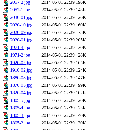
2057-2.jpg
2014-05-01 22:39
196K
2057-1.jpg
2014-05-01 22:39
148K
2030-01.jpg
2014-05-01 22:39
126K
2020-10.jpg
2014-05-01 22:39
160K
2020-09.jpg
2014-05-01 22:39
173K
2020-01.jpg
2014-05-01 22:39
205K
1971-3.jpg
2014-05-01 22:39
30K
1971-2.jpg
2014-05-01 22:39
28K
1920-02.jpg
2014-05-01 22:39
165K
1910-02.jpg
2014-05-01 22:39
124K
1880-08.jpg
2014-05-01 22:39
147K
1870-05.jpg
2014-05-01 22:39
99K
1820-04.jpg
2014-05-01 22:39
102K
1805-5.jpg
2014-05-01 22:39
20K
1805-4.jpg
2014-05-01 22:39
23K
1805-3.jpg
2014-05-01 22:39
140K
1805-2.jpg
2014-05-01 22:39
30K