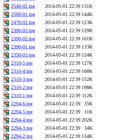
2540-02.jpg
2014-05-01 22:39
131K
2500-01.jpg
2014-05-01 22:39
144K
2470-02.jpg
2014-05-01 22:39
123K
2390-03.jpg
2014-05-01 22:39
129K
2390-02.jpg
2014-05-01 22:39
161K
2390-01.jpg
2014-05-01 22:39
133K
2350-03.jpg
2014-05-01 22:39
124K
2310-5.jpg
2014-05-01 22:39
127K
2310-4.jpg
2014-05-01 22:39
168K
2310-3.jpg
2014-05-01 22:39
152K
2310-2.jpg
2014-05-01 22:39
198K
2310-1.jpg
2014-05-01 22:39
112K
2294-6.jpg
2014-05-01 22:39
35K
2294-5.jpg
2014-05-01 22:39
11K
2294-4.jpg
2014-05-01 22:39
202K
2294-3.jpg
2014-05-01 22:39
34K
2294-2.jpg
2014-05-01 22:39
134K