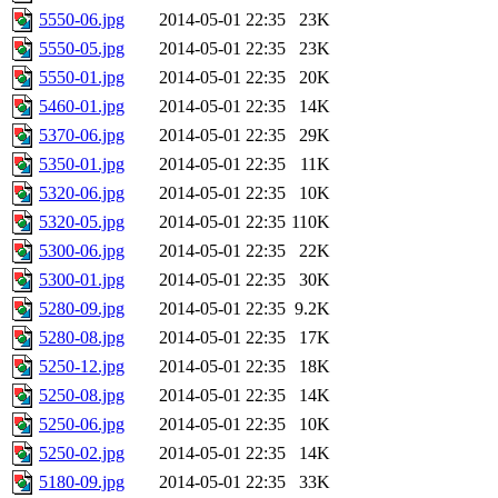
5550-06.jpg
2014-05-01 22:35
23K
5550-05.jpg
2014-05-01 22:35
23K
5550-01.jpg
2014-05-01 22:35
20K
5460-01.jpg
2014-05-01 22:35
14K
5370-06.jpg
2014-05-01 22:35
29K
5350-01.jpg
2014-05-01 22:35
11K
5320-06.jpg
2014-05-01 22:35
10K
5320-05.jpg
2014-05-01 22:35
110K
5300-06.jpg
2014-05-01 22:35
22K
5300-01.jpg
2014-05-01 22:35
30K
5280-09.jpg
2014-05-01 22:35
9.2K
5280-08.jpg
2014-05-01 22:35
17K
5250-12.jpg
2014-05-01 22:35
18K
5250-08.jpg
2014-05-01 22:35
14K
5250-06.jpg
2014-05-01 22:35
10K
5250-02.jpg
2014-05-01 22:35
14K
5180-09.jpg
2014-05-01 22:35
33K