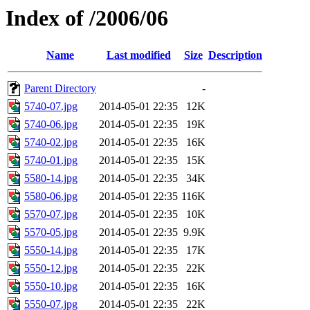
Index of /2006/06
Name
Last modified
Size
Description
Parent Directory
-
5740-07.jpg
2014-05-01 22:35
12K
5740-06.jpg
2014-05-01 22:35
19K
5740-02.jpg
2014-05-01 22:35
16K
5740-01.jpg
2014-05-01 22:35
15K
5580-14.jpg
2014-05-01 22:35
34K
5580-06.jpg
2014-05-01 22:35
116K
5570-07.jpg
2014-05-01 22:35
10K
5570-05.jpg
2014-05-01 22:35
9.9K
5550-14.jpg
2014-05-01 22:35
17K
5550-12.jpg
2014-05-01 22:35
22K
5550-10.jpg
2014-05-01 22:35
16K
5550-07.jpg
2014-05-01 22:35
22K