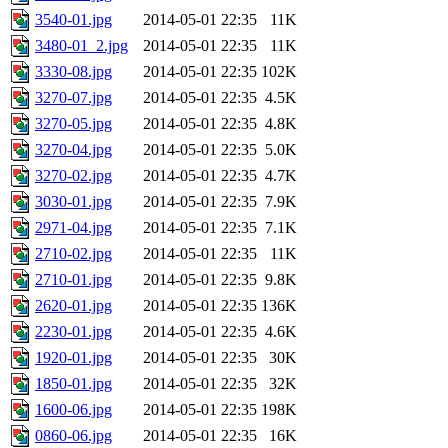
3540-01.jpg
2014-05-01 22:35
11K
3480-01_2.jpg
2014-05-01 22:35
11K
3330-08.jpg
2014-05-01 22:35
102K
3270-07.jpg
2014-05-01 22:35
4.5K
3270-05.jpg
2014-05-01 22:35
4.8K
3270-04.jpg
2014-05-01 22:35
5.0K
3270-02.jpg
2014-05-01 22:35
4.7K
3030-01.jpg
2014-05-01 22:35
7.9K
2971-04.jpg
2014-05-01 22:35
7.1K
2710-02.jpg
2014-05-01 22:35
11K
2710-01.jpg
2014-05-01 22:35
9.8K
2620-01.jpg
2014-05-01 22:35
136K
2230-01.jpg
2014-05-01 22:35
4.6K
1920-01.jpg
2014-05-01 22:35
30K
1850-01.jpg
2014-05-01 22:35
32K
1600-06.jpg
2014-05-01 22:35
198K
0860-06.jpg
2014-05-01 22:35
16K